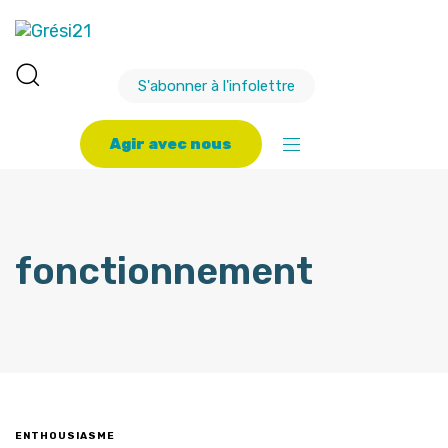
S'abonner à l'infolettre
A
g
i
r
a
v
e
c
n
o
u
s
fonctionnement
ENTHOUSIASME