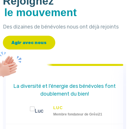
Rejoignez
le mouvement
Des dizaines de bénévoles nous ont déjà rejoints
A
g
i
r
a
v
e
c
n
o
u
s
La diversité et l'énergie des bénévoles font
doublement du bien!
LUC
Membre fondateur de Grési21