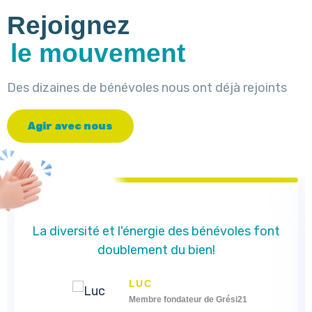
Rejoignez
le mouvement
Des dizaines de bénévoles nous ont déjà rejoints
A
g
i
r
a
v
e
c
n
o
u
s
La diversité et l'énergie des bénévoles font
doublement du bien!
LUC
Membre fondateur de Grési21