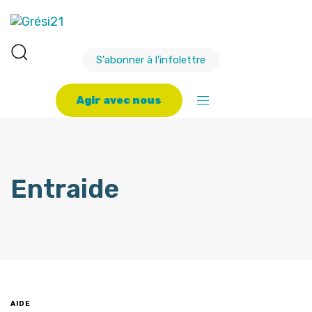
S'abonner à l'infolettre
A
g
i
r
a
v
e
c
n
o
u
s
Entraide
AIDE