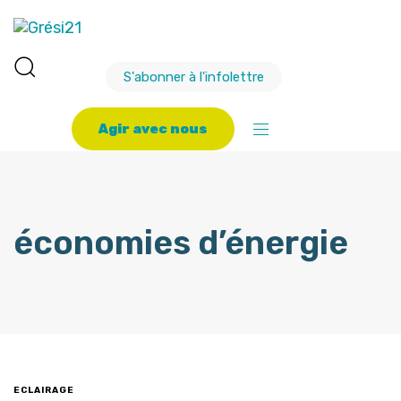
S'abonner à l'infolettre
A
g
i
r
a
v
e
c
n
o
u
s
économies d’énergie
ECLAIRAGE