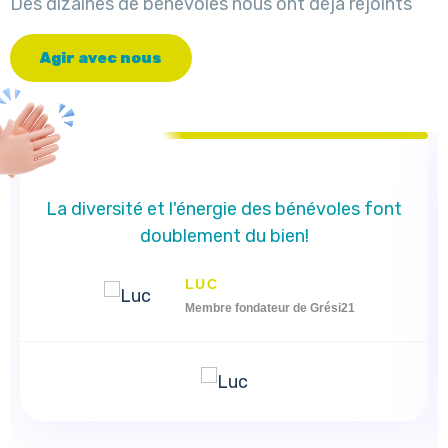
Des dizaines de bénévoles nous ont déjà rejoints
A
g
i
r
a
v
e
c
n
o
u
s
La diversité et l'énergie des bénévoles font
doublement du bien!
LUC
Membre fondateur de Grési21