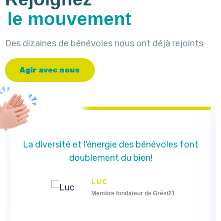
le mouvement
Des dizaines de bénévoles nous ont déjà rejoints
A
g
i
r
a
v
e
c
n
o
u
s
La diversité et l'énergie des bénévoles font
doublement du bien!
LUC
Membre fondateur de Grési21