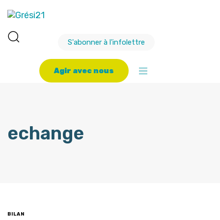
S'abonner à l'infolettre
A
g
i
r
a
v
e
c
n
o
u
s
echange
BILAN