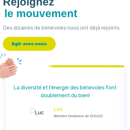
Rejoignez
le mouvement
Des dizaines de bénévoles nous ont déjà rejoints
A
g
i
r
a
v
e
c
n
o
u
s
La diversité et l'énergie des bénévoles font
doublement du bien!
LUC
Membre fondateur de Grési21