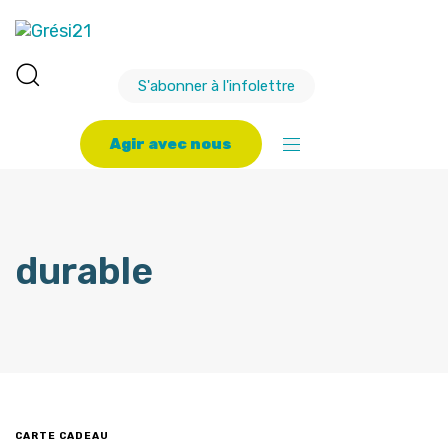
S'abonner à l'infolettre
A
g
i
r
a
v
e
c
n
o
u
s
durable
CARTE CADEAU