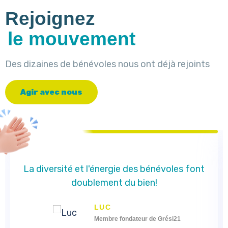
Rejoignez
le mouvement
Des dizaines de bénévoles nous ont déjà rejoints
A
g
i
r
a
v
e
c
n
o
u
s
La diversité et l'énergie des bénévoles font
doublement du bien!
LUC
Membre fondateur de Grési21