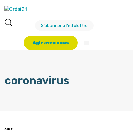
S'abonner à l'infolettre
A
g
i
r
a
v
e
c
n
o
u
s
coronavirus
AIDE