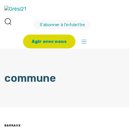
S'abonner à l'infolettre
A
g
i
r
a
v
e
c
n
o
u
s
commune
BARRAUX