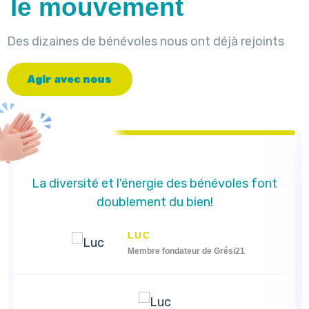
le mouvement
Des dizaines de bénévoles nous ont déjà rejoints
A
g
i
r
a
v
e
c
n
o
u
s
La diversité et l'énergie des bénévoles font
doublement du bien!
LUC
Membre fondateur de Grési21