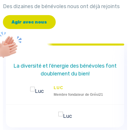
Des dizaines de bénévoles nous ont déjà rejoints
A
g
i
r
a
v
e
c
n
o
u
s
La diversité et l'énergie des bénévoles font
doublement du bien!
LUC
Membre fondateur de Grési21