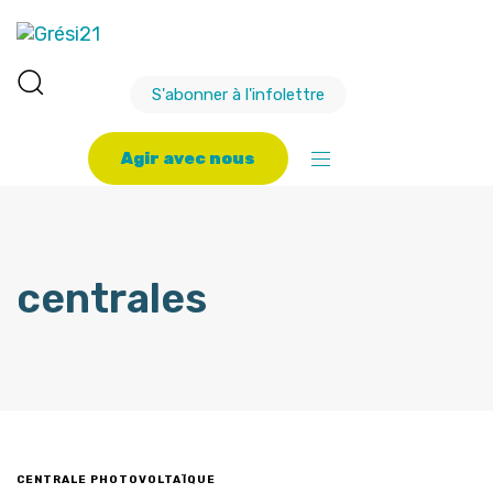
S'abonner à l'infolettre
A
g
i
r
a
v
e
c
n
o
u
s
centrales
CENTRALE PHOTOVOLTAÏQUE