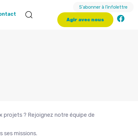
S'abonner à l'infolettre
ontact
A
g
i
r
a
v
e
c
n
o
u
s
ux projets ? Rejoignez notre équipe de
s ses missions.