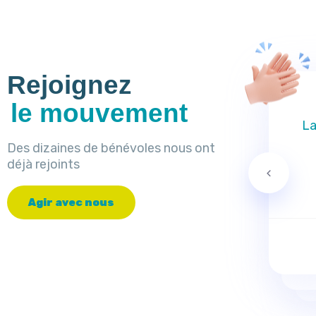
Rejoignez
le mouvement
La
Des dizaines de bénévoles nous ont
déjà rejoints
A
g
i
r
a
v
e
c
n
o
u
s