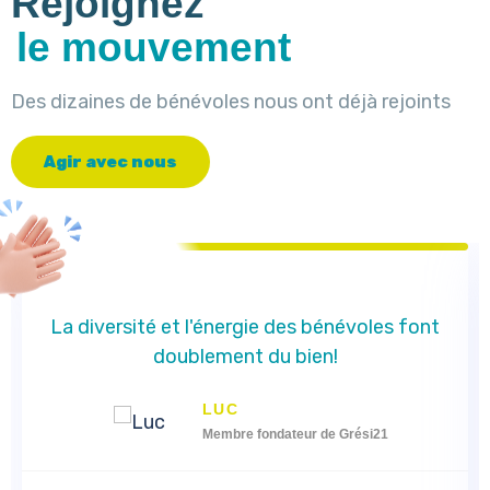
Rejoignez
le mouvement
Des dizaines de bénévoles nous ont déjà rejoints
A
g
i
r
a
v
e
c
n
o
u
s
La diversité et l'énergie des bénévoles font
doublement du bien!
LUC
Membre fondateur de Grési21